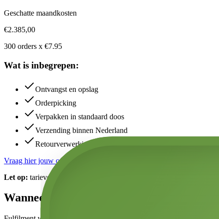
Geschatte maandkosten
€
2.385,00
300
orders x €
7.95
Wat is inbegrepen:
Ontvangst en opslag
Orderpicking
Verpakken in standaard doos
Verzending binnen Nederland
Retourverwerking
Vraag hier jouw offerte aan
Let op:
tarieven zijn indicatief en worden definitief bepaald na ontva
Wanneer is fulfilment rendabel?
Fulfilment wordt interessant wanneer: