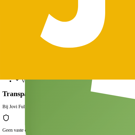
Zelf verzenden lijkt goedkoper, maar:
Tijd is geen gratis resource
Fouten kosten klanten
Opschalen is lastig
Fulfilment is:
Variabel (meegroeiend)
Professioneel ingericht
Vaak goedkoper bij groei
Transparante fulfilment kosten bij Jovi
Bij Jovi Fulfilment:
Geen vaste contracten