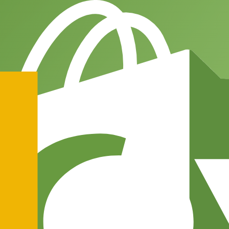
en — als je tijd, fouten en schaal meerekent.