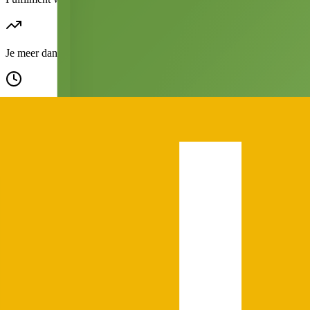
Je meer dan 100–200 orders per maand verwerkt
Tijd = bottleneck wordt
Fouten en vertragingen toenemen
Opslag en personeel duurder worden
Veel webshops ontdekken dat fulfilment goedkoper is dan zelf verzend
Zijn fulfilment kosten duur of goedkoop?
Dat hangt af van je vergelijking.